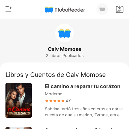
0
Inicio
Recargar
Género
Calv Momose
2 Libros Publicados
Moderno
Historia
Hombre Lobo
Libros y Cuentos de Calv Momose
Salir
Cuentos
El camino a reparar tu corázon
Romance
Moderno
Instalar APP
Urbano
4.9
Sabrina tardó tres años enteros en darse
Ranking
cuenta de que su marido, Tyrone, era el
hombre más despiadado e indiferente
que jamás había conocido. Él nunca le