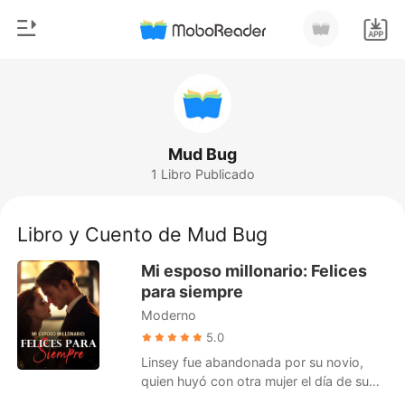
0
Inicio
Recargar
Género
Mud Bug
1 Libro Publicado
Moderno
Historia
Hombre Lobo
Libro y Cuento de Mud Bug
Salir
Cuentos
Mi esposo millonario: Felices
Romance
para siempre
Instalar APP
Moderno
Urbano
5.0
Ranking
Linsey fue abandonada por su novio,
quien huyó con otra mujer el día de su
boda. Furiosa, ella agarró a un