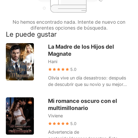
Cuentos Cortos
No hemos encontrado nada. Intente de nuevo con
diferentes opciones de búsqueda.
Le puede gustar
La Madre de los Hijos del
Magnate
Hani
5.0
Olivia vive un día desastroso: después
de descubrir que su novio y su mejor
amiga la engañan, termina en la cama de
un desconocido. Dos meses después,
Mi romance oscuro con el
descubre que está embarazada, pero no
multimillonario
quiere al bebé. Justo cuando está a
Viviene
punto de interrumpir el embarazo, el
hombre con quien pasó aquella noche
5.0
reaparece y la obliga a tener al bebé
Advertencia de
para él. Cuando su hijo es arrebatado de