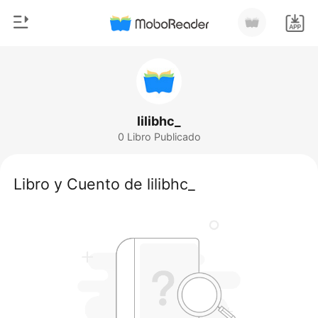
0
Inicio
Recargar
Género
lilibhc_
0 Libro Publicado
Moderno
Historia
Hombre Lobo
Libro y Cuento de lilibhc_
Salir
Cuentos
Romance
Instalar APP
Urbano
Ranking