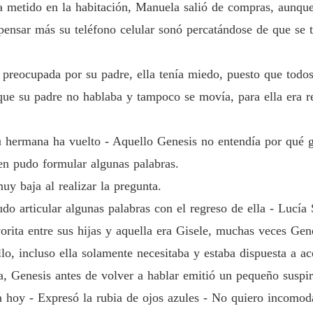
Capítul
ía metido en la habitación, Manuela salió de compras, aunqu
 pensar más su teléfono celular sonó percatándose de que se
AMADA
Capítul
preocupada por su padre, ella tenía miedo, puesto que todos l
AMADA
Capítul
que su padre no hablaba y tampoco se movía, para ella era rec
AMADA
tu hermana ha vuelto - Aquello Genesis no entendía por qué 
Capítulo
en pudo formular algunas palabras.
AMADA
uy baja al realizar la pregunta.
Capítu
udo articular algunas palabras con el regreso de ella - Lucía 
AMADA
rita entre sus hijas y aquella era Gisele, muchas veces Gene
Capítul
llo, incluso ella solamente necesitaba y estaba dispuesta a a
AMADA
a, Genesis antes de volver a hablar emitió un pequeño suspir
Capítul
 hoy - Expresó la rubia de ojos azules - No quiero incomo
AMADA