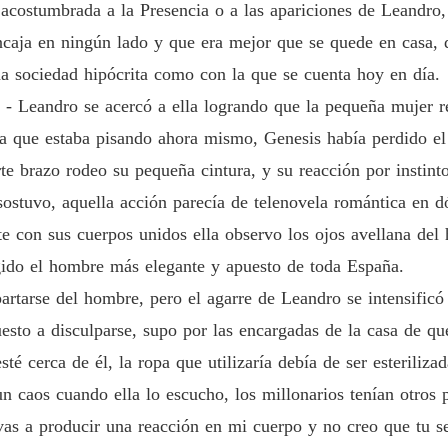
acostumbrada a la Presencia o a las apariciones de Leandro, 
Capítu
ncaja en ningún lado y que era mejor que se quede en casa, d
AMADA
na sociedad hipócrita como con la que se cuenta hoy en día.
Capítulo
 - Leandro se acercó a ella logrando que la pequeña mujer re
AMADA
 que estaba pisando ahora mismo, Genesis había perdido el e
Capítul
rte brazo rodeo su pequeña cintura, y su reacción por instint
AMADA
sostuvo, aquella acción parecía de telenovela romántica en d
Capítu
nte con sus cuerpos unidos ella observo los ojos avellana del 
AMADA
ido el hombre más elegante y apuesto de toda España.
Capítul
apartarse del hombre, pero el agarre de Leandro se intensific
AMADA
esto a disculparse, supo por las encargadas de la casa de qu
Capítul
té cerca de él, la ropa que utilizaría debía de ser esteriliza
AMADA
un caos cuando ella lo escucho, los millonarios tenían otros
Capítul
vas a producir una reacción en mi cuerpo y no creo que tu s