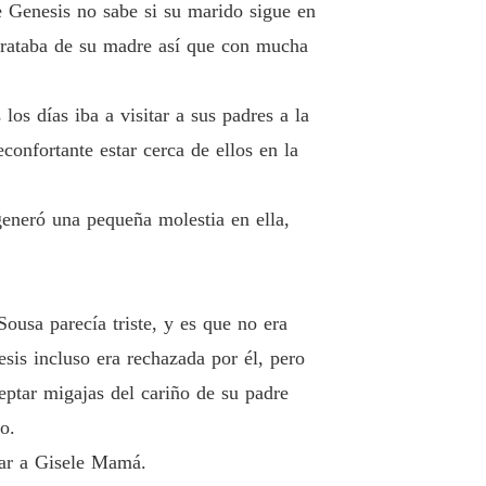
o 19 PLAYA
13/03/2024
e Genesis no sabe si su marido sigue en
 trataba de su madre así que con mucha
 POR EL CEO
o 20 HUIR
13/03/2024
os días iba a visitar a sus padres a la
 POR EL CEO
o 21 TATUAJE
onfortante estar cerca de ellos en la
13/03/2024
 POR EL CEO
generó una pequeña molestia en ella,
 22 No vas a embarazarte
13/03/2024
 POR EL CEO
lo 23 NO ME SUBESTIMES
13/03/2024
Sousa parecía triste, y es que no era
 POR EL CEO
sis incluso era rechazada por él, pero
o 24 INVERSIONISTAS
13/03/2024
ceptar migajas del cariño de su padre
 POR EL CEO
o.
o 25 INUTILIDAD
13/03/2024
dar a Gisele Mamá.
 POR EL CEO