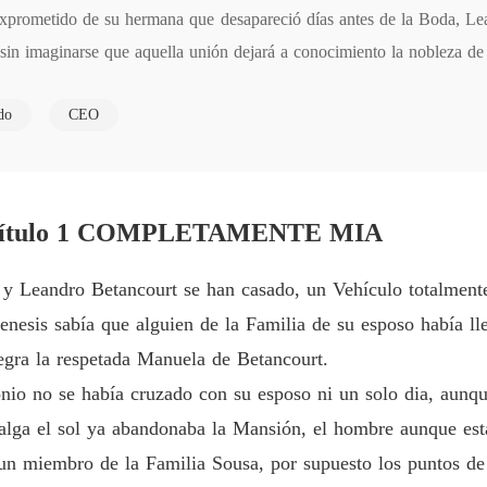
Exprometido de su hermana que desapareció días antes de la Boda, Le
AMADA
 sin imaginarse que aquella unión dejará a conocimiento la nobleza de
Capítulo
ará cenizas
AMADA
do
CEO
Capítulo
AMADA
Capítu
ítulo 1 COMPLETAMENTE MIA
AMADA
Capítul
 Leandro Betancourt se han casado, un Vehículo totalmente
AMADA
nesis sabía que alguien de la Familia de su esposo había ll
Capítulo
uegra la respetada Manuela de Betancourt.
AMADA
io no se había cruzado con su esposo ni un solo dia, aunque
Capítul
alga el sol ya abandonaba la Mansión, el hombre aunque est
AMADA
un miembro de la Familia Sousa, por supuesto los puntos de 
Capítu