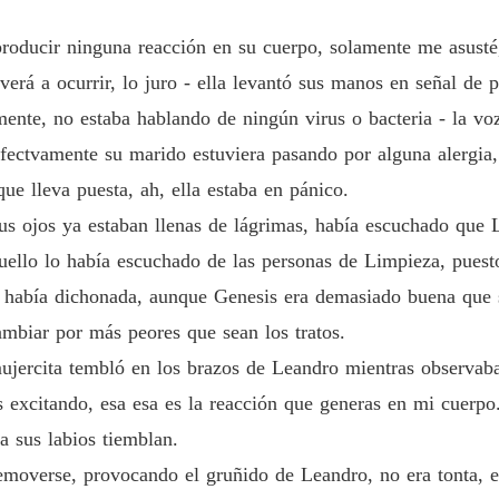
AMADA
Capítu
roducir ninguna reacción en su cuerpo, solamente me asusté,
verá a ocurrir, lo juro - ella levantó sus manos en señal de 
ente, no estaba hablando de ningún virus o bacteria - la vo
fectvamente su marido estuviera pasando por alguna alergia,
que lleva puesta, ah, ella estaba en pánico.
sus ojos ya estaban llenas de lágrimas, había escuchado que
quello lo había escuchado de las personas de Limpieza, pues
e había dichonada, aunque Genesis era demasiado buena que s
ambiar por más peores que sean los tratos.
ujercita tembló en los brazos de Leandro mientras observaba
 excitando, esa esa es la reacción que generas en mi cuerpo
a sus labios tiemblan.
emoverse, provocando el gruñido de Leandro, no era tonta, e