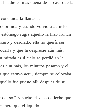
gual nadie es más dueña de la casa que la
lo 26 EMFERMO
13/03/2024
 POR EL CEO
 concluida la llamada.
o 27 PÓRTATE BIEN
13/03/2024
 dormida y cuando volvió a abrir los
 POR EL CEO
 estómago rugía aquello la hizo fruncir
o 28 DEJA DE ACTUAR ASI
13/03/2024
scuro y desolado, ella no quería ser
 POR EL CEO
odarla y que la desprecie aún más.
lo 29 PERDIDA DEL PROYECTO
13/03/2024
u mirada azul cielo se perdió en la
 POR EL CEO
ores aún más, los minutos pasaron y el
lo 30 NO PUEDES TENER HIJOS
13/03/2024
es que estuvo aqui, siempre se colocaba
 POR EL CEO
quello fue puesto allí después de su
o 31 ESTERIL
13/03/2024
 POR EL CEO
 del sofá y suelte el vaso de leche que
lo 32 UN NOSOTROS QUE NO EXISTE
13/03/2024
manera que el líquido.
 POR EL CEO