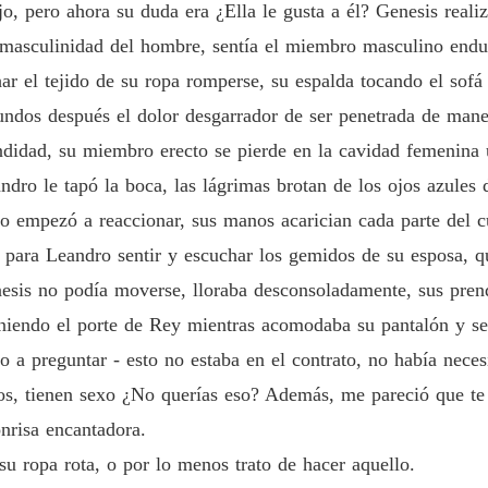
jo, pero ahora su duda era ¿Ella le gusta a él? Genesis real
a masculinidad del hombre, sentía el miembro masculino endur
r el tejido de su ropa romperse, su espalda tocando el sof
undos después el dolor desgarrador de ser penetrada de mane
ndidad, su miembro erecto se pierde en la cavidad femenina 
ndro le tapó la boca, las lágrimas brotan de los ojos azules 
po empezó a reaccionar, sus manos acarician cada parte del 
e para Leandro sentir y escuchar los gemidos de su esposa,
sis no podía moverse, lloraba desconsoladamente, sus prend
niendo el porte de Rey mientras acomodaba su pantalón y se
o a preguntar - esto no estaba en el contrato, no había neces
sos, tienen sexo ¿No querías eso? Además, me pareció que te
nrisa encantadora.
su ropa rota, o por lo menos trato de hacer aquello.