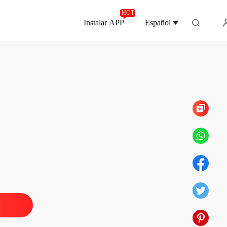
HOT
Instalar APP
Español
Capítulo 55 EXTRA
 POR EL CEO
lo 1 COMPLETAMENTE MIA
13/03/2024
 POR EL CEO
o 2 PECADO
13/03/2024
 POR EL CEO
 3 Eres su esposa
13/03/2024
 POR EL CEO
lo 4 NO HAY DIVORCIO
13/03/2024
 POR EL CEO
o 5 Mucha intimidad
13/03/2024