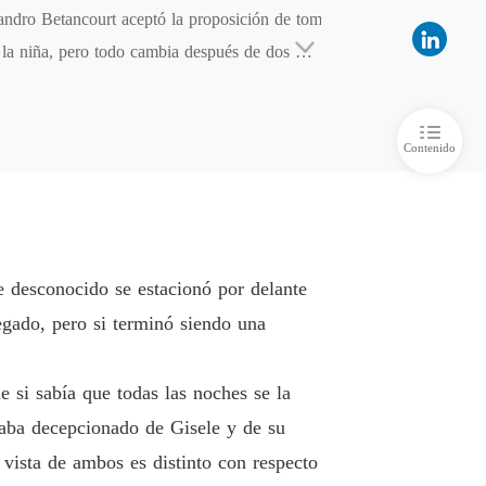
andro Betancourt aceptó la proposición de tom
 POR EL CEO
 la niña, pero todo cambia después de dos mes
 6 La odia
13/03/2024
 POR EL CEO
 7 Fiesta
13/03/2024
Contenido
 POR EL CEO
lo 8 HOMBRE MISTERIOSO
13/03/2024
 POR EL CEO
o 9 TRAICIÓN
13/03/2024
 desconocido se estacionó por delante
 POR EL CEO
egado, pero si terminó siendo una
 10 La orden de la suegra
13/03/2024
 POR EL CEO
 si sabía que todas las noches se la
o 11 Consecuencias
13/03/2024
aba decepcionado de Gisele y de su
 POR EL CEO
vista de ambos es distinto con respecto
lo 12 ENCUENTRO
13/03/2024