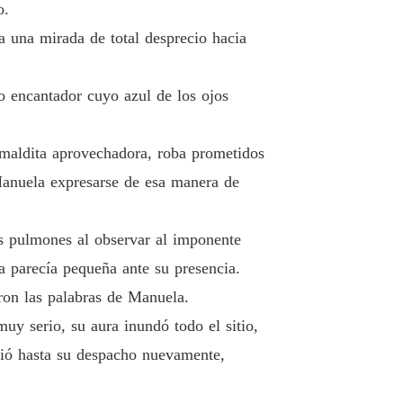
o.
 POR EL CEO
a una mirada de total desprecio hacia
o 13 Enferma
13/03/2024
o encantador cuyo azul de los ojos
 POR EL CEO
o 14 La que ama su esposo
13/03/2024
 maldita aprovechadora, roba prometidos
 POR EL CEO
 15 Fue por ella
13/03/2024
 Manuela expresarse de esa manera de
 POR EL CEO
o 16 UNA BESTIA
13/03/2024
s pulmones al observar al imponente
a parecía pequeña ante su presencia.
 POR EL CEO
lo 17 SIN VERGÜENZA
13/03/2024
ron las palabras de Manuela.
uy serio, su aura inundó todo el sitio,
 POR EL CEO
lo 18 TU CUERPO ES FASCINANTE
13/03/2024
gió hasta su despacho nuevamente,
 POR EL CEO