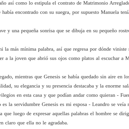
año así como lo estipula el contrato de Matrimonio Arreglad
AMADA
e había encontrado con su suegra, por supuesto Manuela tení
Capítul
ave y una pequeña sonrisa que se dibuja en su pequeño rostr
AMADA
Capítul
ni la más mínima palabra, así que regresa por dónde viniste
AMADA
Capítulo
cer a la joven que abrió sus ojos como platos al escuchar a
AMADA
Capítul
egado, mientras que Genesis se había quedado sin aire en lo
alidad, su elegancia y su presencia destacaba y la enorme sal
AMADA
Capítu
vilegios en esta casa y que podían andar como quieran - Fue
 es la servidumbre Genesis es mi esposa - Leandro se veía m
AMADA
Capítu
 que luego de expresar aquellas palabras el hombre se diri
n claro que ella no le agradaba.
AMADA