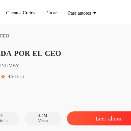
Cuentos Cortos
Crear
Para autores
 CEO
AMADA
DA POR EL CEO
Capítu
AMADA
INUMBY
Capítul
4.9
(185)
AMADA
Capítulo
AMADA
Capítu
55
2.4M
Leer ahora
ítulo
Vistas
AMADA
Capítul