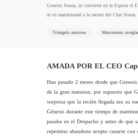
Genesis Sousa, se convierte en la Esposa el 
ar en matrimonial a la menor del Clan Sousa,
es de matrimonio, de allí la maldad oculta dej
Triángulo amoroso
Matromonio arregla
AMADA POR EL CEO Cap
Han pasado 2 meses desde que Genesis y
de la gran mansion, por supuesto que Ge
sorpresa que la recién llegada sea su s
Génesis durante este tiempo de matrimon
pasaba en el Despacho y antes de que s
repentino abandono acepto casarse con 