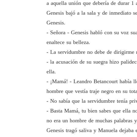
a aquella unión que debería de durar 1 
Genesis bajó a la sala y de inmediato s
Genesis.
- Señora - Genesis habló con su voz su
enaltece su belleza.
- La servidumbre no debe de dirigirme 
- la acusación de su suegra hizo palide
ella.
- ¡Mamá! - Leandro Betancourt había ll
hombre que vestía traje negro en su tot
- No sabía que la servidumbre tenía pri
- Basta Mamá, tu bien sabes que ella no
no era un hombre de muchas palabras ya
Genesis tragó saliva y Manuela dejaba e