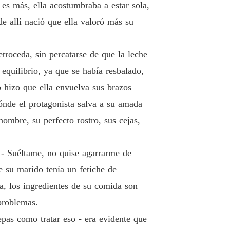
es más, ella acostumbraba a estar sola,
lo 33 ESTOY CANSADO
13/03/2024
e allí nació que ella valoró más su
 POR EL CEO
 34 Firmar el divorcio
13/03/2024
troceda, sin percatarse de que la leche
 POR EL CEO
quilibrio, ya que se había resbalado,
o 35 GOLPE
13/03/2024
o hizo que ella envuelva sus brazos
 POR EL CEO
ónde el protagonista salva a su amada
lo 36 NUEVAMENTE EN LOS BRAZOS DE ÉL
13/03/2024
hombre, su perfecto rostro, sus cejas,
 POR EL CEO
o 37 Le mintió
13/03/2024
ó - Suéltame, no quise agarrarme de
 POR EL CEO
e su marido tenía un fetiche de
o 38 USB
13/03/2024
da, los ingredientes de su comida son
 POR EL CEO
 problemas.
o 39 EN LA DISCO
13/03/2024
epas como tratar eso - era evidente que