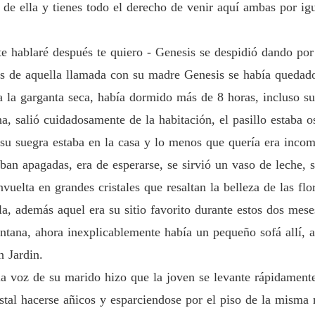
la de ella y tienes todo el derecho de venir aquí ambas por i
Capítu
AMADA
te hablaré después te quiero - Genesis se despidió dando por
Capítul
s de aquella llamada con su madre Genesis se había quedado
AMADA
a la garganta seca, había dormido más de 8 horas, incluso su
Capítul
na, salió cuidadosamente de la habitación, el pasillo estaba o
AMADA
su suegra estaba en la casa y lo menos que quería era incom
Capítu
ban apagadas, era de esperarse, se sirvió un vaso de leche, s
AMADA
vuelta en grandes cristales que resaltan la belleza de las fl
Capítu
lla, además aquel era su sitio favorito durante estos dos mes
AMADA
ntana, ahora inexplicablemente había un pequeño sofá allí, a
Capítul
n Jardin.
AMADA
a voz de su marido hizo que la joven se levante rápidamente
Capítu
stal hacerse añicos y esparciendose por el piso de la misma 
AMADA