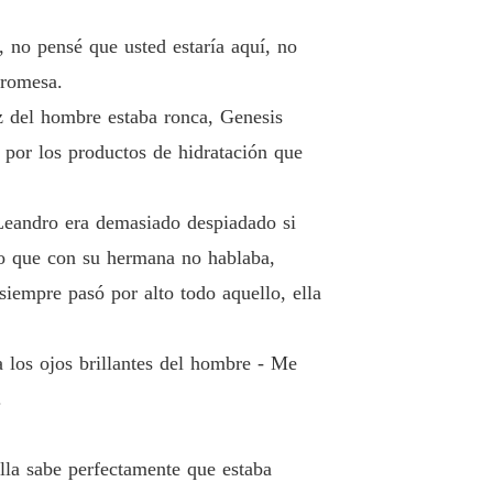
 POR EL CEO
lo 40 NO PIENSES MUCHO
13/03/2024
 no pensé que usted estaría aquí, no
promesa.
z del hombre estaba ronca, Genesis
 por los productos de hidratación que
 Leandro era demasiado despiadado si
to que con su hermana no hablaba,
iempre pasó por alto todo aquello, ella
 los ojos brillantes del hombre - Me
.
lla sabe perfectamente que estaba